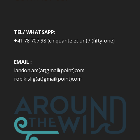
TEL/ WHATSAPP:
+41 78 707 98 (cinquante et un) / (fifty-one)
EMAIL :
landon.am(at)gmail(point)com
rob.kislig(at)gmail(point)com