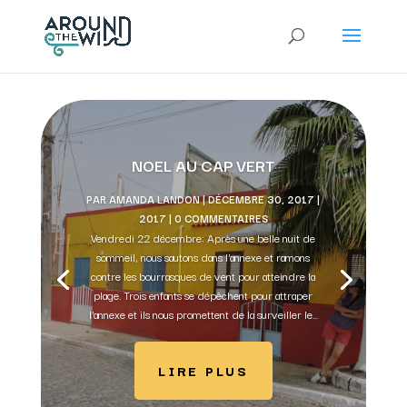
NOEL AU CAP VERT
PAR
AMANDA LANDON
|
DÉCEMBRE 30, 2017
|
2017
| 0 COMMENTAIRES
Vendredi 22 décembre: Après une belle nuit de
sommeil, nous sautons dans l'annexe et ramons
contre les bourrasques de vent pour atteindre la
plage. Trois enfants se dépêchent pour attraper
l'annexe et ils nous promettent de la surveiller le...
LIRE PLUS