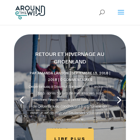
RETOUR ET HIVERNAGE AU
GROENLAND
PAR
AMANDA LANDON
|
SEPTEMBRE 15, 2018
|
2018
| 0 COMMENTAIRES
Qeqertarsuaq à Sissimut Samedi midi, 1 septembre
2018: après 5 jours de mer intenses, nous
mouillons l'ancre dans la petite baie bien abritée
de Qeqertarsuaq (Godhaven).Il y a comme qui
dirait un air de déjà vu! Seulement voilà cette fois
ci nous sommes le...
LIRE PLUS