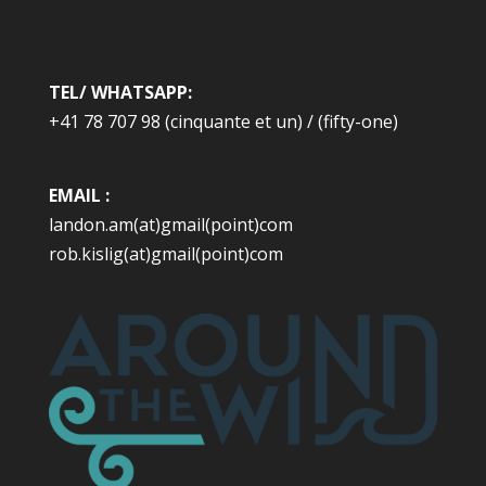
TEL/ WHATSAPP:
+41 78 707 98 (cinquante et un) / (fifty-one)
EMAIL :
landon.am(at)gmail(point)com
rob.kislig(at)gmail(point)com