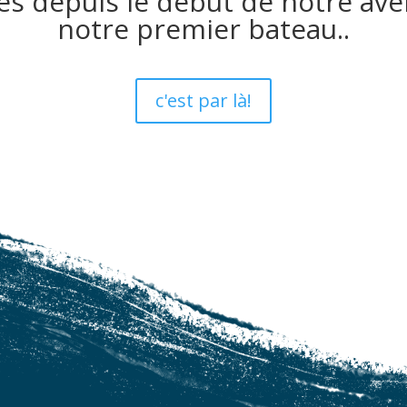
és depuis le début de notre ave
notre premier bateau..
c'est par là!