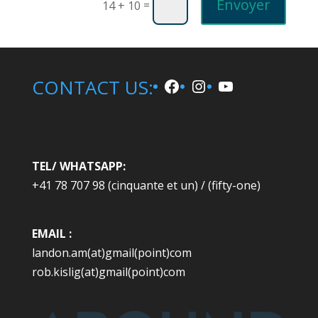
Envoyer
=
14 + 10
Facebook
Instagram
YouTube
CONTACT US:
TEL/ WHATSAPP:
+41 78 707 98 (cinquante et un) / (fifty-one)
EMAIL :
landon.am(at)gmail(point)com
rob.kislig(at)gmail(point)com