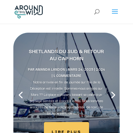
SHETLANDS DU SUD & RETOUR
AU CAP HORN
PAR
AMANDA LANDON
|
MARS 24, 2025
|
2024
| 1 COMMENTAIRE
Notre arrivée en fin de journée sur l'île de la
Déception est irréelle. Sommes-nous arrivés sur
Mars ?? La glace a disparu laissant sa place à un
paysage sombre et coloré à la fois. Nous sommes
entourés de terre volcanique teintée de noir, de
brun,de vert, de cuivre,...
LIRE PLUS