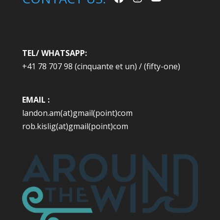
TEL/ WHATSAPP:
+41 78 707 98 (cinquante et un) / (fifty-one)
EMAIL :
landon.am(at)gmail(point)com
rob.kislig(at)gmail(point)com