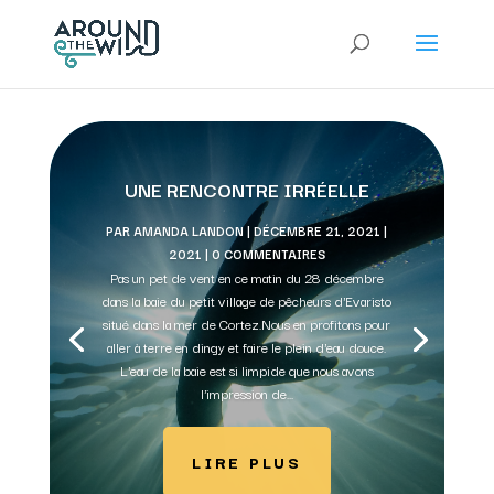
UNE RENCONTRE IRRÉELLE
PAR
AMANDA LANDON
|
DÉCEMBRE 21, 2021
|
2021
| 0 COMMENTAIRES
Pas un pet de vent en ce matin du 28 décembre
dans la baie du petit village de pêcheurs d'Evaristo
situé dans la mer de Cortez.Nous en profitons pour
aller à terre en dingy et faire le plein d'eau douce.
L'eau de la baie est si limpide que nous avons
l'impression de...
LIRE PLUS