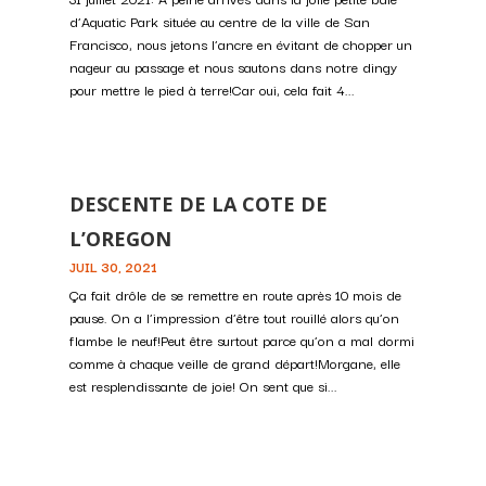
d’Aquatic Park située au centre de la ville de San
Francisco, nous jetons l’ancre en évitant de chopper un
nageur au passage et nous sautons dans notre dingy
pour mettre le pied à terre!Car oui, cela fait 4...
DESCENTE DE LA COTE DE
L’OREGON
JUIL 30, 2021
Ça fait drôle de se remettre en route après 10 mois de
pause. On a l’impression d’être tout rouillé alors qu’on
flambe le neuf!Peut être surtout parce qu’on a mal dormi
comme à chaque veille de grand départ!Morgane, elle
est resplendissante de joie! On sent que si...