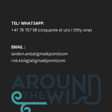
TEL/ WHATSAPP:
+41 78 707 98 (cinquante et un) / (fifty-one)
EMAIL :
landon.am(at)gmail(point)com
rob.kislig(at)gmail(point)com