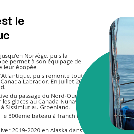
st le
ue
usqu’en Norvège, puis la
rope permet à son équipage de
e leur épopée.
l’Atlantique, puis remonte toute
u Canada Labrador. En Juillet 2018
nd.
tive du passage du Nord-Ouest
r les glaces au Canada Nunavut,
à Sissimiut au Groenland.
 le 300ème bateau à franchir le
iver 2019-2020 en Alaska dans le