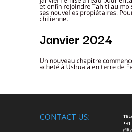
janvier remise à l’eau pour en
et enfin rejoindre Tahiti au moi
ses nouvelles propiétaires! Pou
chilienne.
Janvier 2024
Un nouveau chapitre commenc
acheté à Ushuaia en terre de F
CONTACT US:
TEL
+41 
(fift