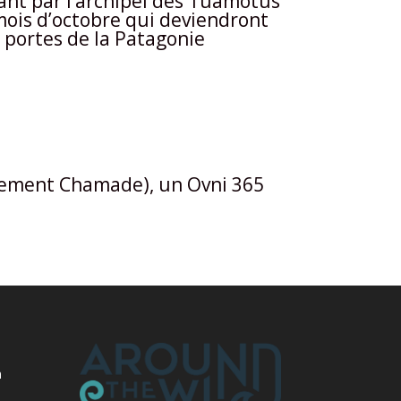
ant par l’archipel des Tuamotus
u mois d’octobre qui deviendront
 portes de la Patagonie
nement Chamade), un Ovni 365
m