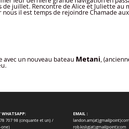
tamer leur derniere grande navigation en pass
s de juillet. Rencontre de Alice et Juliette a
r nous il est temps de rejoindre Chamade aux
Metani
e avec un nouveau bateau
, (ancien
eu.
/ WHATSAPP:
EMAIL :
78 707 98 (cinquante et un) /
landon.am(at)gmail(point)co
y-one)
rob.kislig(at)gmail(point)com