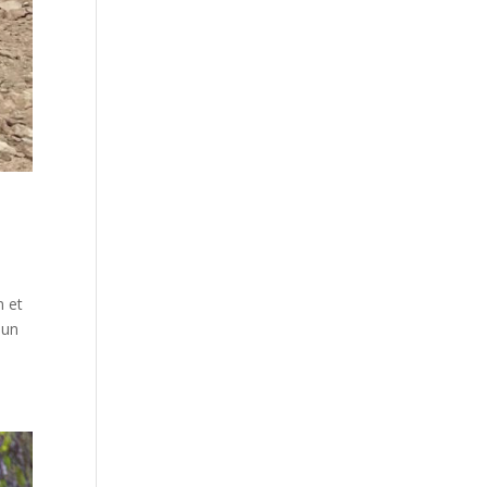
n et
 un