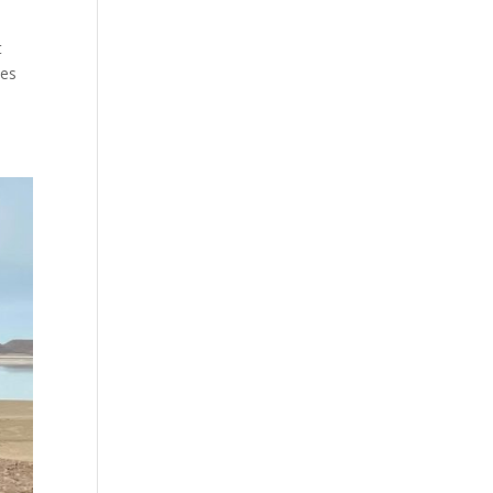
t
les