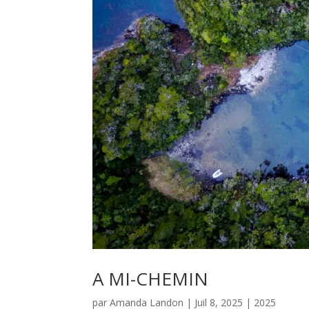
A MI-CHEMIN
par
Amanda Landon
|
Juil 8, 2025
|
2025