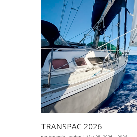
TRANSPAC 2026
par
Amanda Landon
|
Mar 28, 2026
|
2026