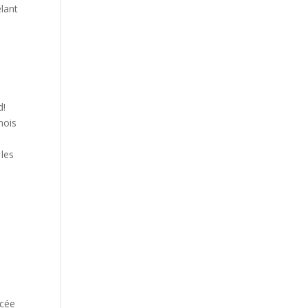
lant
d!
mois
 les
acée