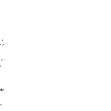
ris
e à
llon
nt
 de
re