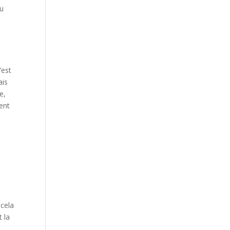
au
’est
ais
e,
ent
 cela
 la