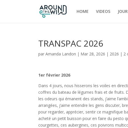
HOME
VIDEOS
JOUR
TRANSPAC 2026
par
Amanda Landon
|
Mar 28, 2026
|
2026
|
2 
1er février 2026
Dans 4 jours, nous hisserons les voiles en direct
coffres du bateau de légumes frais et de fruits. 
les odeurs qui émanent des stands, j’aime l’ambia
arrangées, j’aime entendre les gens discuter, br
pour regarder, apprécier, sentir ce magnifique ba
acheté un petit buisson pour en faire du pesto que
courgettes, ces aubergines, ces poivrons multico