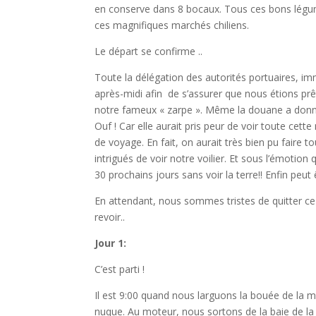
en conserve dans 8 bocaux. Tous ces bons légum
ces magnifiques marchés chiliens.
Le départ se confirme ..
Toute la délégation des autorités portuaires, im
après-midi afin de s’assurer que nous étions pr
notre fameux « zarpe ». Même la douane a donné
Ouf ! Car elle aurait pris peur de voir toute ce
de voyage. En fait, on aurait très bien pu faire t
intrigués de voir notre voilier. Et sous l’émotion
30 prochains jours sans voir la terre!! Enfin peut
En attendant, nous sommes tristes de quitter ce f
revoir..
Jour 1:
C’est parti !
Il est 9:00 quand nous larguons la bouée de la ma
nuque. Au moteur, nous sortons de la baie de la