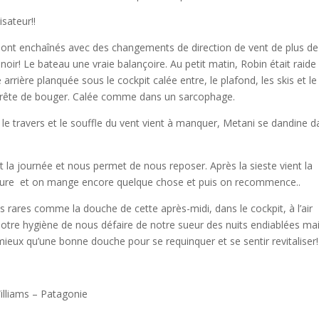
isateur!!
ont enchaînés avec des changements de direction de vent de plus de
noir! Le bateau une vraie balançoire. Au petit matin, Robin était raide
rrière planquée sous le cockpit calée entre, le plafond, les skis et le
rrête de bouger. Calée comme dans un sarcophage.
r le travers et le souffle du vent vient à manquer, Metani se dandine 
 la journée et nous permet de nous reposer. Après la sieste vient la
 lecture et on mange encore quelque chose et puis on recommence..
 rares comme la douche de cette après-midi, dans le cockpit, à l’air
 notre hygiène de nous défaire de notre sueur des nuits endiablées ma
ieux qu’une bonne douche pour se requinquer et se sentir revitaliser!
illiams – Patagonie