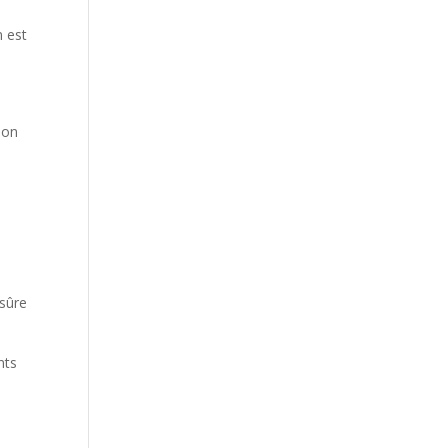
n est
 on
 sûre
nts
a