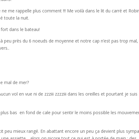
 Je ne me rappelle plus comment !!! Me voilà dans le lit du carré et Robi
lé toute la nuit.
fort dans le bateau!
à peu près du 6 noeuds de moyenne et notre cap n’est pas trop mal,
ers..
le mal de mer?
ucun vol en vue ni de zzziii zzzziii dans les oreilles et pourtant je suis
au plus bas en fond de cale pour sentir le moins possible les mouveme
tit peu mieux rangé. En abattant encore un peu ça devient plus symp
 une assiette .. alors on picore tout ce qui est à portée de main : des