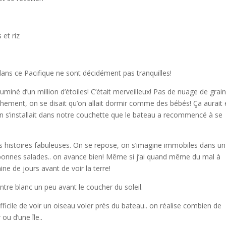
 et riz
 dans ce Pacifique ne sont décidément pas tranquilles!
illuminé d’un million d’étoiles! C’était merveilleux! Pas de nuage de grai
chement, on se disait qu’on allait dormir comme des bébés! Ça aurait 
’on s’installait dans notre couchette que le bateau a recommencé à se
des histoires fabuleuses. On se repose, on s’imagine immobiles dans un
bonnes salades.. on avance bien! Même si j’ai quand même du mal à
aine de jours avant de voir la terre!
ntre blanc un peu avant le coucher du soleil.
difficile de voir un oiseau voler près du bateau.. on réalise combien de
ou d’une île..