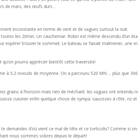
ers de maïs, des œufs durs ..
ement inconstante en terme de vent et de vagues surtout la nuit.
 toutes les 20min. Un cauchemar. Robin est même descendu d’un ét
pour espérer trouver le sommeil. Le bateau se faisait malmener, une vr
t qu’on pourra apprécier bientôt cette traversée!
ême à 5,2 noeuds de moyenne. On a parcouru 520 MN … plus que 30
minis grains à l’horizon mais rien de méchant. les vagues ont entendu n
uisse cuisiner enfin quelque chose de sympa: saucisses à rôtir, riz et
tu te demandes d’où vient ce mal de tête et ce torticolis? Comme si on
pourtant nous sommes sobres depuis le départ!