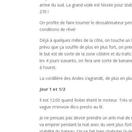
arrive du sud. La grand voile est hissée pour stabi
270 !
On profite de faire tourner le dessalinisateur p
conditions de rêve!
Déjà à quelques milles de la côte, on touche un
prévu que ça souffle de plus en plus fort, on pr
le but est de sortir de la zone côtière et du traf
les 4 jours suivants, on fera une sorte de bana
à l’ouest.
La cordillère des Andes s’agrandit, de plus en p
Jour 1 et 1/2
Il est 12:00 quand Robin éteint le moteur. Très vite
vague m’envoie illico presto au lit.
Je ne pensais pas devoir prendre un anti-mal de 
va empirer pendant la nuit avec du vent plus f
stabilité du bateau. On se fait bien chahuter là-d