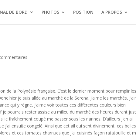
NAL DE BORD
PHOTOS
POSITION
A PROPOS
commentaires
ion de la Polynésie française. C’est le dernier moment pour remplir le
Donc hier je suis allée au marché de la Serena. J’aime les marchés, j’a
nce qui y règne, j’aime voir toutes ces différentes couleurs bien
ef je pourrais rester assise au milieu du marché des heures durant jus
silic fraîchement coupé me passer sous les narines. D’ailleurs j’en ai
 j’ai ensuite congelé. Ainsi que cet ail qui sent divinement, ces belle
lores et ces tomates charnues que j’ai cuisinés façon ratatouille et m