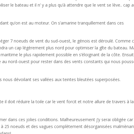
liser le bateau et il n’ y a plus qu’à attendre que le vent se lève.. cap 
endant qu’on est au moteur. On s’amarine tranquillement dans ces
 léger 7 noeuds de vent du sud-ouest, le génois est déroulé. Comme c
endra un cap légèrement plus nord pour optimiser la gîte du bateau. M
ic maritime le plus rapidement possible en s’éloignant de la côte. Ensuit
ne au nord-ouest pour rester dans des vents constants qui nous pouss
lus nous dévoilant ses vallées aux teintes bleutées superposées.
 il doit réduire la toile car le vent forcit et notre allure de travers à la
mer dans ces jolies conditions. Malheureusement j’y serai obligée car
ort à 25 noeuds et des vagues complètement désorganisées malmènant
edans!