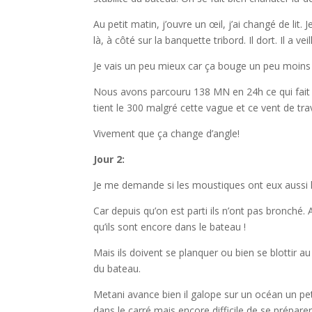
Au petit matin, j’ouvre un œil, j’ai changé de lit.
là, à côté sur la banquette tribord. Il dort. Il a veil
Je vais un peu mieux car ça bouge un peu moins 
Nous avons parcouru 138 MN en 24h ce qui fait 
tient le 300 malgré cette vague et ce vent de trav
Vivement que ça change d’angle!
Jour 2:
Je me demande si les moustiques ont eux aussi 
Car depuis qu’on est parti ils n’ont pas bronché. A
qu’ils sont encore dans le bateau !
Mais ils doivent se planquer ou bien se blottir 
du bateau.
Metani avance bien il galope sur un océan un pe
dans le carré mais encore difficile de se préparer