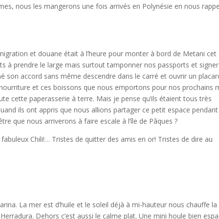
es, nous les mangerons une fois arrivés en Polynésie en nous rappe
migration et douane était à l’heure pour monter à bord de Metani cet
êts à prendre le large mais surtout tamponner nos passports et signer
 son accord sans même descendre dans le carré et ouvrir un placar
tte nourriture et ces boissons que nous emportons pour nos prochains 
oute cette paperasserie à terre. Mais je pense qu’ils étaient tous très
 quand ils ont appris que nous allions partager ce petit espace pendant
 être que nous arriverons à faire escale à l’île de Pâques ?
abuleux Chili!… Tristes de quitter des amis en or! Tristes de dire au
rina. La mer est d’huile et le soleil déjà à mi-hauteur nous chauffe la
 Herradura. Dehors c’est aussi le calme plat. Une mini houle bien esp