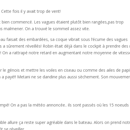
ette fois il y avait trop de vent!
ait bien commencé. Les vagues étaient plutôt bien rangées,pas trop
us malmener. On a trouvé le sommeil assez vite.
 bateau faisait des embardées, sa coque vibrait sous l’écume des vagues
 a sûrement réveillés! Robin était déjà dans le cockpit à prendre des 
t là! On a rattrapé notre retard en augmentant notre moyenne de vitess
r le génois et mettre les voiles en ciseau ou comme des ailes de papi
 ça a payé!! Metani ne se dandine plus aussi sèchement. Son mouveme
stompé! On a pas la météo annoncée.. ils sont passés où les 15 noeuds
ble allure ça reste super agréable dans le bateau. Alors on prend not
t se réveiller.