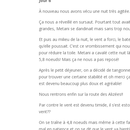
Jour 6
À nouveau nous avons vécu une nuit très agitée. C
Ça nous a réveillé en sursaut. Pourtant tout av
grandes, Metani se dandinait mais sans trop no
Et puis au milieu de la nuit, le vent a forci, le
qu’elle poussait. C’est ce vrombissement qui nous
pour réduire la toile. Metani a cavalé cette nui
5,8 noeuds! Mais ça ne nous a pas reposé!
Après le petit déjeuner, on a décidé de tangonne
pour trouver une certaine stabilité et oh merci
est devenu beaucoup plus doux et agréable!
Nous rentrons enfin sur la route des Alizées!!
Par contre le vent est devenu timide, il s’est e
vent??
On se traîne à 4,8 noeuds mais même à cette fai
mal en patience et on se dit que le vent va bientô