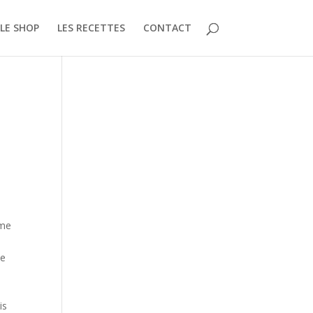
LE SHOP
LES RECETTES
CONTACT
s
ime
te
s
is