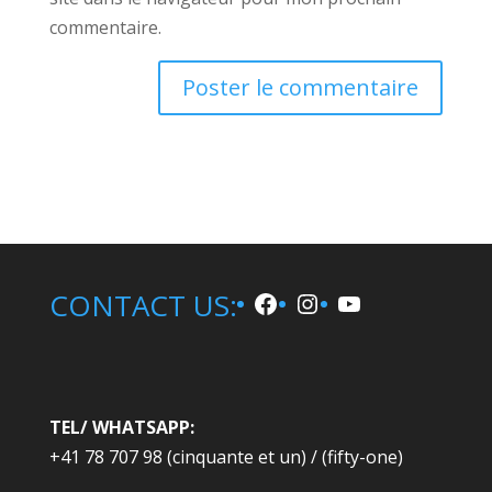
commentaire.
A
l
t
e
r
n
Facebook
Instagram
YouTube
CONTACT US:
a
t
i
v
e
TEL/ WHATSAPP:
:
+41 78 707 98 (cinquante et un) / (fifty-one)