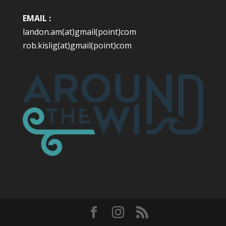
EMAIL :
landon.am(at)gmail(point)com
rob.kislig(at)gmail(point)com