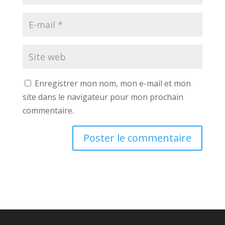
Enregistrer mon nom, mon e-mail et mon
site dans le navigateur pour mon prochain
commentaire.
A
l
t
e
r
n