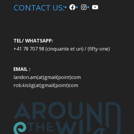
Facebook
Instagram
YouTube
CONTACT US:
a
t
i
v
e
TEL/ WHATSAPP:
:
+41 78 707 98 (cinquante et un) / (fifty-one)
EMAIL :
landon.am(at)gmail(point)com
rob.kislig(at)gmail(point)com