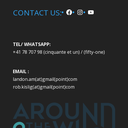
n
Facebook
Instagram
YouTube
CONTACT US:
a
t
i
v
e
TEL/ WHATSAPP:
:
+41 78 707 98 (cinquante et un) / (fifty-one)
EMAIL :
landon.am(at)gmail(point)com
rob.kislig(at)gmail(point)com