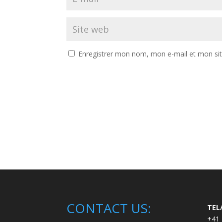
Enregistrer mon nom, mon e-mail et mon si
A
l
t
e
r
n
a
t
i
v
CONTACT US:
TEL
e
+41 