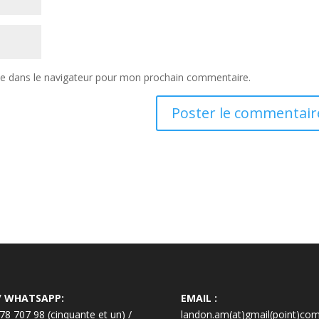
te dans le navigateur pour mon prochain commentaire.
/ WHATSAPP:
EMAIL :
78 707 98 (cinquante et un) /
landon.am(at)gmail(point)co