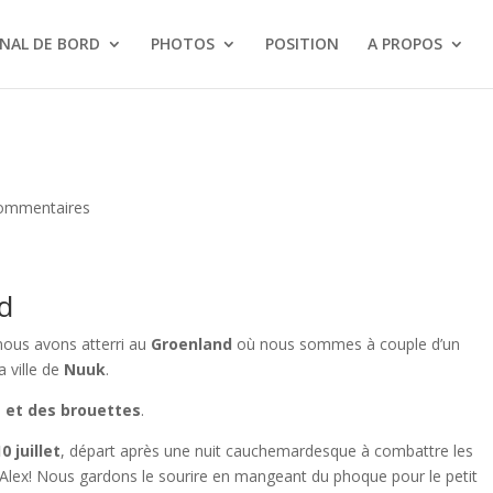
NAL DE BORD
PHOTOS
POSITION
A PROPOS
ommentaires
d
et nous avons atterri au
Groenland
où nous sommes à couple d’un
 ville de
Nuuk
.
s et des brouettes
.
0 juillet
, départ après une nuit cauchemardesque à combattre les
’Alex! Nous gardons le sourire en mangeant du phoque pour le petit