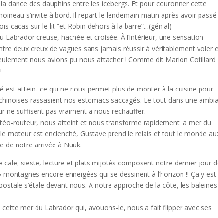
la dance des dauphins entre les icebergs. Et pour couronner cette
n moineau s’invite à bord. Il repart le lendemain matin après avoir passé
is cacas sur le lit “et Robin dehors à la barre”…(génial)
u Labrador creuse, hachée et croisée. À l’intérieur, une sensation
tre deux creux de vagues sans jamais réussir à véritablement voler e
seulement nous avions pu nous attacher ! Comme dit Marion Cotillard
!
vé est atteint ce qui ne nous permet plus de monter à la cuisine pour
les chinoises rassasient nos estomacs saccagés. Le tout dans une ambi
ieur ne suffisent pas vraiment à nous réchauffer.
étéo-routeur, nous atteint et nous transforme rapidement la mer du
le moteur est enclenché, Gustave prend le relais et tout le monde au
e de notre arrivée à Nuuk.
 cale, sieste, lecture et plats mijotés composent notre dernier jour d
 montagnes encore enneigées qui se dessinent à l’horizon !! Ça y est 
ostale s’étale devant nous. A notre approche de la côte, les baleines
e cette mer du Labrador qui, avouons-le, nous a fait flipper avec ses