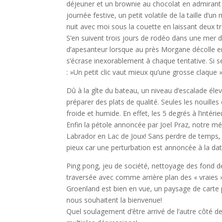
déjeuner et un brownie au chocolat en admirant 
journée festive, un petit volatile de la taille d’u
nuit avec moi sous la couette en laissant deux tro
S’en suivent trois jours de rodéo dans une mer d
d’apesanteur lorsque au près Morgane décolle en
s’écrase inexorablement à chaque tentative. Si 
: »Un petit clic vaut mieux qu’une grosse claque »
Dû à la gîte du bateau, un niveau d’escalade éle
préparer des plats de qualité. Seules les nouil
froide et humide. En effet, les 5 degrés à l’intér
Enfin la pétole annoncée par Joel Praz, notre m
Labrador en Lac de Joux! Sans perdre de temps, 
pieux car une perturbation est annoncée à la dat
Ping pong, jeu de société, nettoyage des fond de
traversée avec comme arrière plan des « vraies »
Groenland est bien en vue, un paysage de carte p
nous souhaitent la bienvenue!
Quel soulagement d’être arrivé de l’autre côté d