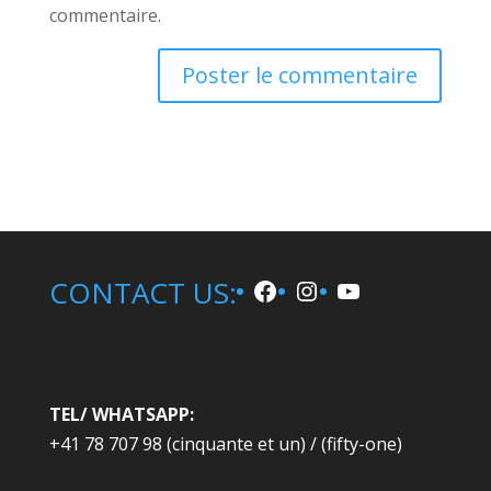
commentaire.
A
l
t
e
r
n
Facebook
Instagram
YouTube
CONTACT US:
a
t
i
v
e
TEL/ WHATSAPP:
:
+41 78 707 98 (cinquante et un) / (fifty-one)