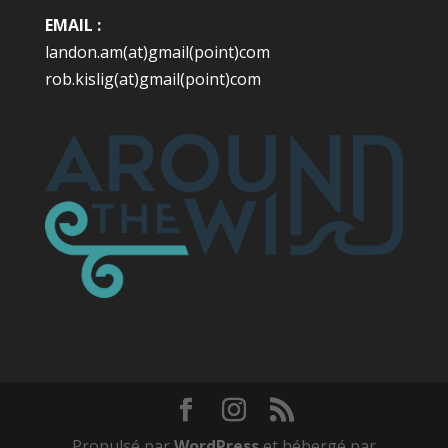
EMAIL :
landon.am(at)gmail(point)com
rob.kislig(at)gmail(point)com
Propulsé par
WordPress
et hébergé par