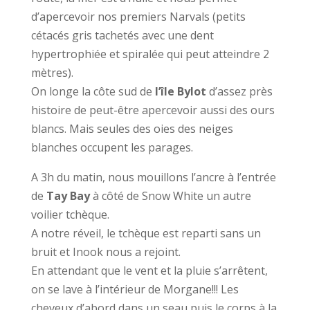
d’apercevoir nos premiers Narvals (petits
cétacés gris tachetés avec une dent
hypertrophiée et spiralée qui peut atteindre 2
mètres).
On longe la côte sud de
l’île Bylot
d’assez près
histoire de peut-être apercevoir aussi des ours
blancs. Mais seules des oies des neiges
blanches occupent les parages.
A 3h du matin, nous mouillons l’ancre à l’entrée
de
Tay
Bay
à côté de Snow White un autre
voilier tchèque.
A notre réveil, le tchèque est reparti sans un
bruit et Inook nous a rejoint.
En attendant que le vent et la pluie s’arrêtent,
on se lave à l’intérieur de Morgane!!! Les
cheveux d’abord dans un seau puis le corps à la