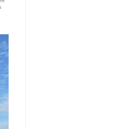
mme
s