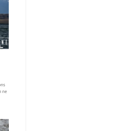
ons
n ne