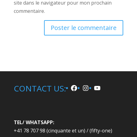
site dans le navigateur pour mon prochain
commentaire.
A
l
t
e
r
n
Facebook
Instagram
YouTube
CONTACT US:
a
t
i
v
e
TEL/ WHATSAPP:
:
+41 78 707 98 (cinquante et un) / (fifty-one)