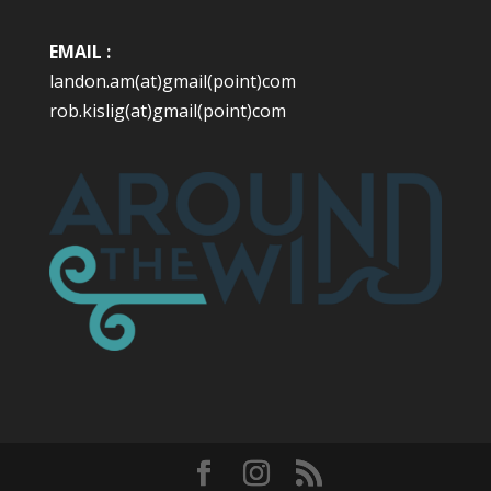
EMAIL :
landon.am(at)gmail(point)com
rob.kislig(at)gmail(point)com